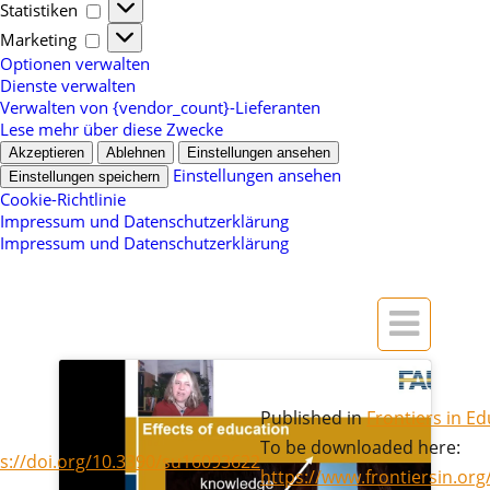
Statistiken
Statistiken
Marketing
Marketing
Optionen verwalten
Dienste verwalten
Verwalten von {vendor_count}-Lieferanten
Lese mehr über diese Zwecke
Akzeptieren
Ablehnen
Einstellungen ansehen
Einstellungen ansehen
Einstellungen speichern
Cookie-Richtlinie
Impressum und Datenschutzerklärung
Impressum und Datenschutzerklärung

Published in
Frontiers in E
To be downloaded here:
s://doi.org/10.3390/su16093622
https://www.frontiersin.org